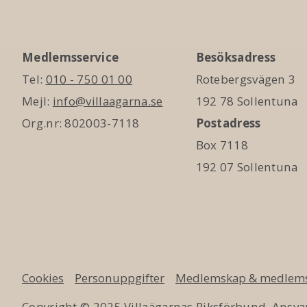
Medlemsservice
Besöksadress
Tel:
010 - 750 01 00
Rotebergsvägen 3
Mejl:
info@villaagarna.se
192 78 Sollentuna
Org.nr: 802003-7118
Postadress
Box 7118
192 07 Sollentuna
Cookies
Personuppgifter
Medlemskap & medlems
Copyright © 2025 Villaägarnas Riksförbund. Ansvar