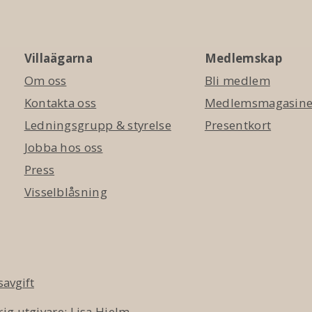
Villaägarna
Medlemskap
Om oss
Bli medlem
Kontakta oss
Medlemsmagasinet
Ledningsgrupp & styrelse
Presentkort
Jobba hos oss
Press
Visselblåsning
avgift
ig utgivare: Lisa Hjelm