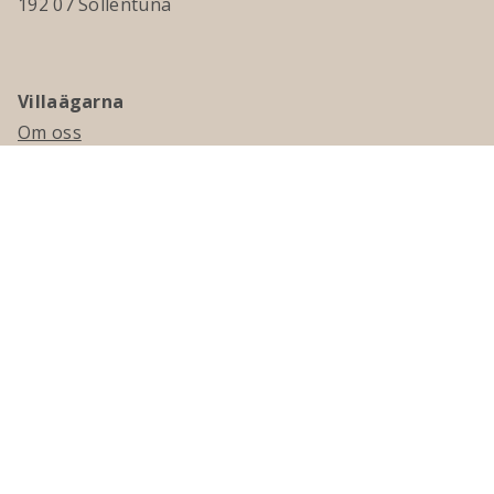
192 07 Sollentuna
Villaägarna
Om oss
Kontakta oss
Ledningsgrupp & styrelse
Jobba hos oss
Press
Visselblåsning
Medlemskap
Bli medlem
Medlemsmagasinet Villaägaren
Presentkort