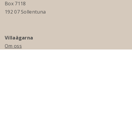
Box 7118
192 07 Sollentuna
Villaägarna
Om oss
Kontakta oss
Ledningsgrupp & styrelse
Jobba hos oss
Press
Visselblåsning
Medlemskap
Bli medlem
Medlemsmagasinet Villaägaren
Presentkort