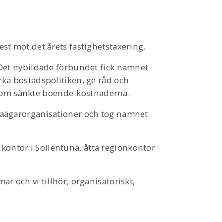
st mot det årets fastighetstaxering.
 Det nybildade förbundet fick namnet
ka bostadspolitiken, ge råd och
om sänkte boende-kostnaderna.
laägarorganisationer och tog namnet
ntor i Sollentuna, åtta regionkontor
r och vi tillhör, organisatoriskt,