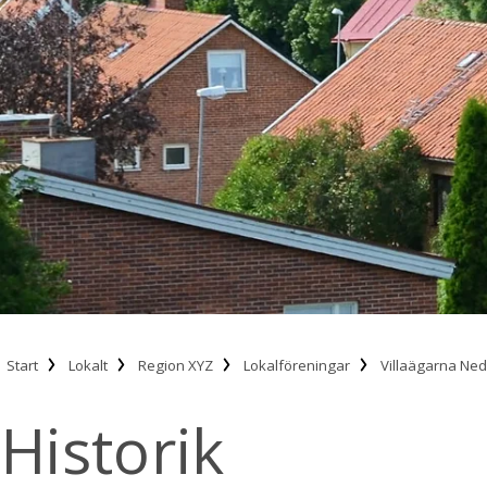
Start
Lokalt
Region XYZ
Lokalföreningar
Villaägarna Ned
Historik