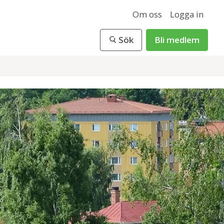
Om oss
Logga in
Sök
Bli medlem