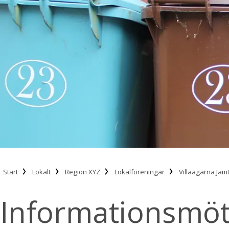
Start
Lokalt
Region XYZ
Lokalföreningar
Villaägarna Jäm
Informationsmöte