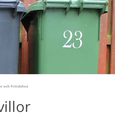
or och fritidshus
illor