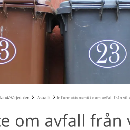
tland/Härjedalen
Aktuellt
Informationsmöte om avfall från vill
 om avfall från v