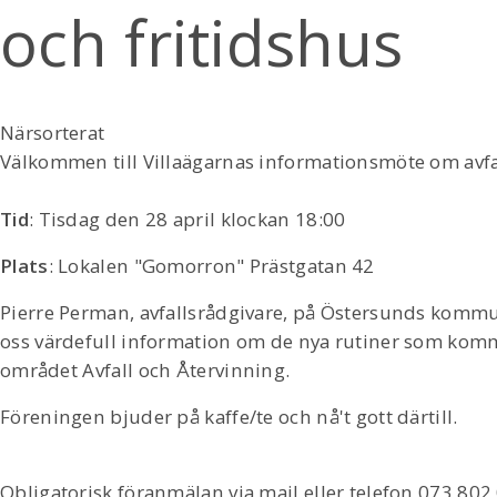
och fritidshus
Närsorterat
Välkommen till Villaägarnas informationsmöte om avfall
Tid
: Tisdag den 28 april klockan 18:00
Plats
: Lokalen "Gomorron" Prästgatan 42
Pierre Perman, avfallsrådgivare, på Östersunds komm
oss värdefull information om de nya rutiner som kom
området Avfall och Återvinning.
Föreningen bjuder på kaffe/te och nå't gott därtill.
Obligatorisk föranmälan via mail eller telefon 073 802