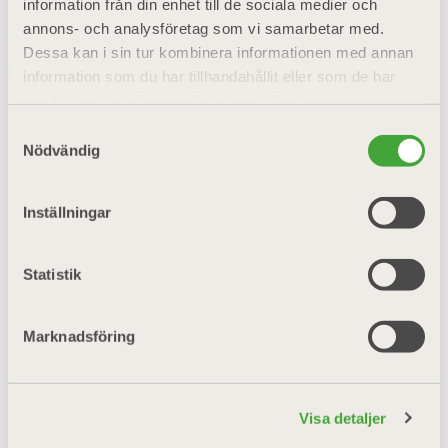
information från din enhet till de sociala medier och
Mobil: 070-560 52 27
annons- och analysföretag som vi samarbetar med.
E-post:
leny@telia.com
Dessa kan i sin tur kombinera informationen med annan
information som du har tillhandahållit eller som de har
samlat in när du har använt deras tjänster.
Samtyckesval
Nödvändig
Inställningar
Ledamot
Statistik
Gordon Eidhall
Mobil: 070-216 65 53
Marknadsföring
E-post:
gordoneidhall@telia.com
Angelica Quintana
Mobil: 072-216 34 25
Visa detaljer
E-post:
angelica.quintana@wsp.com