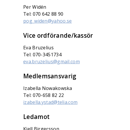
Per Widén
Tel: 070 642 88 90
pog_widen@yahoo.se
Vice ordförande/kassör
Eva Bruzelius
Tel: 070-3451734
eva.bruzelius@gmail.com
Medlemsansvarig
Izabella Nowakowska
Tel: 070-658 82 22
izabella.ystad@telia.com
Ledamot
Kjell Birgersson