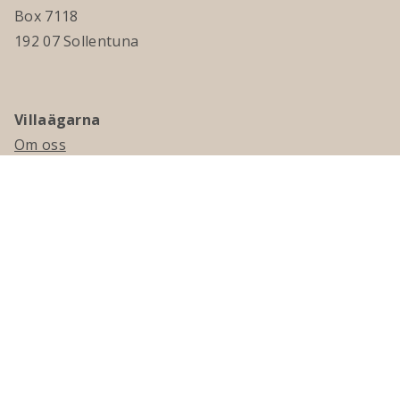
Box 7118
192 07 Sollentuna
Villaägarna
Om oss
Kontakta oss
Ledningsgrupp & styrelse
Jobba hos oss
Press
Visselblåsning
Medlemskap
Bli medlem
Medlemsmagasinet Villaägaren
Presentkort