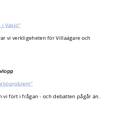
 i Växjö"
 vi verkligeheten för Villaägare och
avlopp
miljöproblem"
vi fört i frågan - och debatten pågår än.