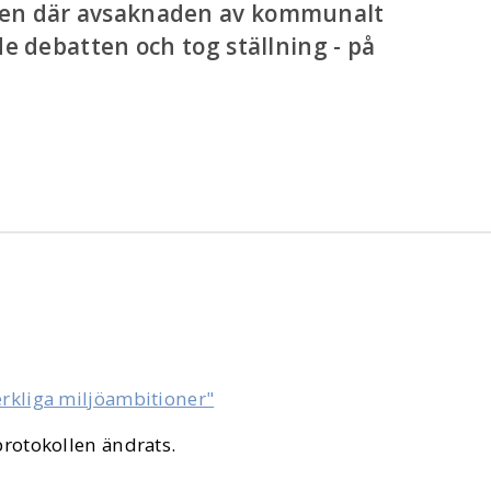
ven där avsaknaden av kommunalt
de debatten och tog ställning - på
verkliga miljöambitioner"
protokollen ändrats.