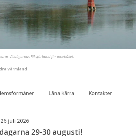
svarar Villaägarnas Riksförbund för innehållet.
ödra Värmland
lemsförmåner
Låna Kärra
Kontakter
26 juli 2026
sdagarna 29-30 augusti!