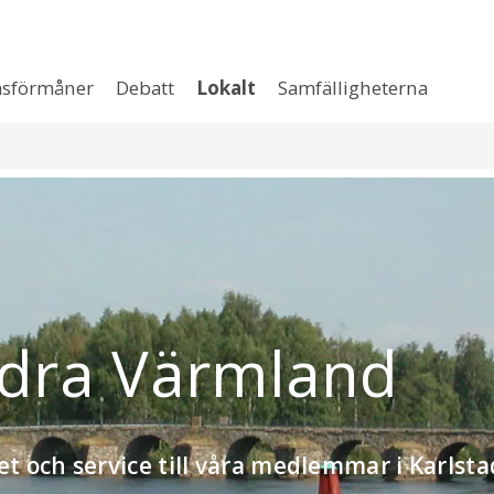
sförmåner
Debatt
Lokalt
Samfälligheterna
ödra Värmland
et och service till våra medlemmar i Karlsta