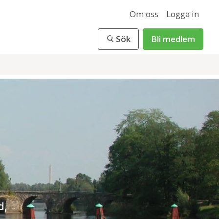
Om oss
Logga in
Sök
Bli medlem
d,