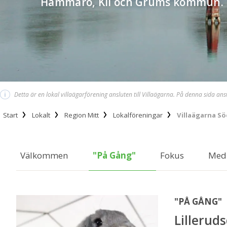
Hammarö, Kil och Grums kommun.
i
Detta är en lokal villaägarförening ansluten till Villaägarna. På denna sida an
Start
Lokalt
Region Mitt
Lokalföreningar
Villaägarna S
Välkommen
"På Gång"
Fokus
Med
"PÅ GÅNG"
Lillerud