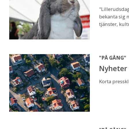
"Lillerudsda
bekanta sig 
tjänster, kul
"PÅ GÅNG"
Nyheter 
Korta presskl