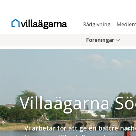
Rådgivning
Medlem
Föreningar
Villaägarna S
Vi arbetar för att ge en bättre närh