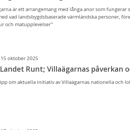
garna är ett arrangemang med långa anor som fungerar so
med vad landsbygdsbaserade värmländska personer, företa
tur och matupplevelser"
15 oktober 2025
Landet Runt; Villaägarnas påverkan oc
ipp om aktuella initiativ av Villaägarnas nationella och