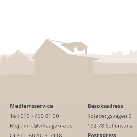
Medlemsservice
Besöksadress
Tel:
010 - 750 01 00
Rotebergsvägen 3
Mejl:
info@villaagarna.se
192 78 Sollentuna
Org.nr: 802003-7118
Postadress