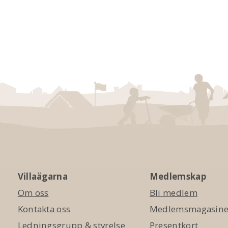
Villaägarna
Medlemskap
Om oss
Bli medlem
Kontakta oss
Medlemsmagasinet
Ledningsgrupp & styrelse
Presentkort