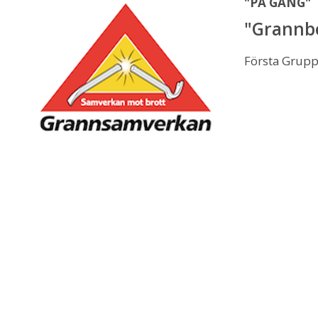
"PÅ GÅNG"
"Grannb
Första Grup