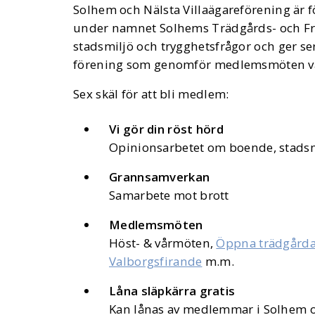
Solhem och Nälsta Villaägareförening är fö
under namnet Solhems Trädgårds- och Fru
stadsmiljö och trygghetsfrågor och ger ser
förening som genomför medlemsmöten vå
Sex skäl för att bli medlem:
Vi gör din röst hörd
Opinionsarbetet om boende, stadsmil
Grannsamverkan
Samarbete mot brott
Medlemsmöten
Höst- & vårmöten,
Öppna trädgårda
Valborgsfirande
m.m.
Låna släpkärra gratis
Kan lånas av medlemmar i Solhem o