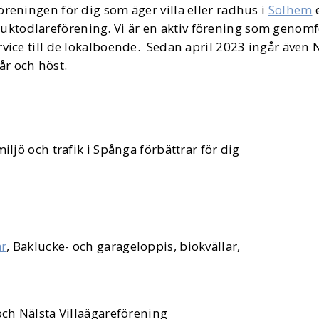
reningen för dig som äger villa eller radhus i
Solhem
e
ktodlareförening. Vi är en aktiv förening som genom
vice till de lokalboende. Sedan april 2023 ingår även Nä
r och höst.
jö och trafik i Spånga förbättrar för dig
r
, Baklucke- och garageloppis, biokvällar,
ch Nälsta Villaägareförening