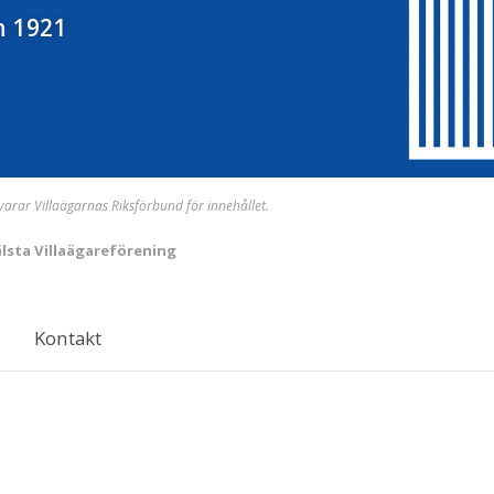
n 1921
svarar Villaägarnas Riksförbund för innehållet.
lsta Villaägareförening
Kontakt