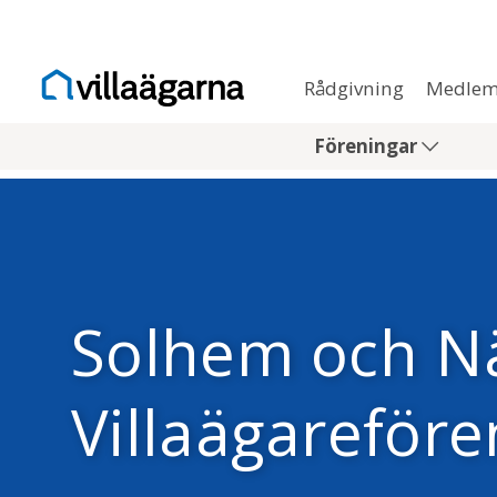
Rådgivning
Medlem
Föreningar
Solhem och Nä
Villaägareföre