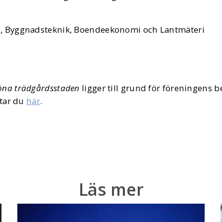
ård, Byggnadsteknik, Boendeekonomi och Lantmäteri
öna trädgårdsstaden
ligger till grund för föreningens b
ttar du
här
.
Läs mer