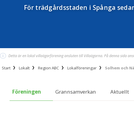
För trädgårdsstaden i Spånga seda
i
Detta är en lokal villaägarförening ansluten till Villaägarna. På denna sida an
Start
Lokalt
Region ABC
Lokalföreningar
Solhem och Nä
Föreningen
Grannsamverkan
Aktuellt