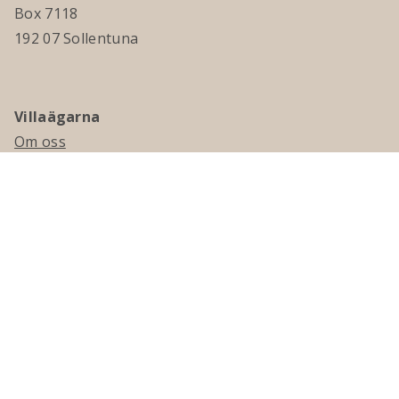
Box 7118
192 07 Sollentuna
Villaägarna
Om oss
Kontakta oss
Ledningsgrupp & styrelse
Jobba hos oss
Press
Visselblåsning
Medlemskap
Bli medlem
Medlemsmagasinet Villaägaren
Presentkort