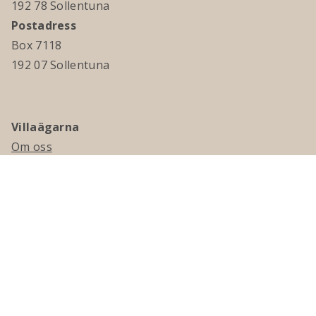
192 78 Sollentuna
Postadress
Box 7118
192 07 Sollentuna
Villaägarna
Om oss
Kontakta oss
Ledningsgrupp & styrelse
Jobba hos oss
Press
Visselblåsning
Medlemskap
Bli medlem