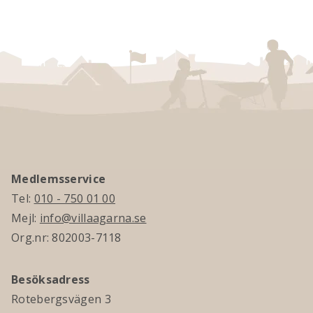
Medlemsservice
Tel:
010 - 750 01 00
Mejl:
info@villaagarna.se
Org.nr: 802003-7118
Besöksadress
Rotebergsvägen 3