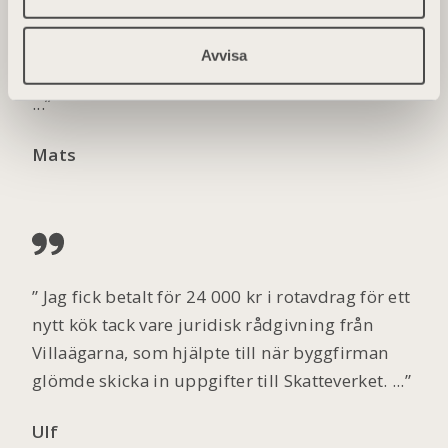
expertrådgivning i energifrågor när jag
investerade i solceller. Dessa insatser var
Avvisa
avgörande för de goda resultat jag uppnådde
...
Mats
Jag fick betalt för 24 000 kr i rotavdrag för ett
nytt kök tack vare juridisk rådgivning från
Villaägarna, som hjälpte till när byggfirman
glömde skicka in uppgifter till Skatteverket. ...
Ulf