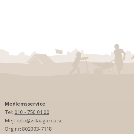
Medlemsservice
Tel:
010 - 750 01 00
Mejl:
info@villaagarna.se
Org.nr: 802003-7118