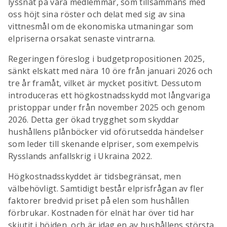
lyssnat på våra medlemmar, som tillsammans med
oss höjt sina röster och delat med sig av sina
vittnesmål om de ekonomiska utmaningar som
elpriserna orsakat senaste vintrarna.
Regeringen föreslog i budgetpropositionen 2025,
sänkt elskatt med nära 10 öre från januari 2026 och
tre år framåt, vilket är mycket positivt. Dessutom
introduceras ett högkostnadsskydd mot långvariga
pristoppar under från november 2025 och genom
2026. Detta ger ökad trygghet som skyddar
hushållens plånböcker vid oförutsedda händelser
som leder till skenande elpriser, som exempelvis
Rysslands anfallskrig i Ukraina 2022.
Högkostnadsskyddet är tidsbegränsat, men
välbehövligt. Samtidigt består elprisfrågan av fler
faktorer bredvid priset på elen som hushållen
förbrukar. Kostnaden för elnät har över tid har
skjutit i höjden, och är idag en av hushållens största