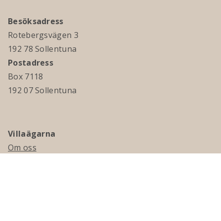
Besöksadress
Rotebergsvägen 3
192 78 Sollentuna
Postadress
Box 7118
192 07 Sollentuna
Villaägarna
Om oss
Kontakta oss
Ledningsgrupp & styrelse
Jobba hos oss
Press
Visselblåsning