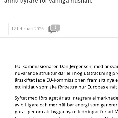
ännu dyrare för vanliga hushåll.
12 februari 2026
EU-kommissionären Dan Jørgensen, med ansvar f
nuvarande struktur där el i hög utsträckning pr
årsskiftet lade EU-kommissionen fram sitt nya e
ett initiativ som ska förbättra hur Europas elnät
Syftet med förslaget är att integrera elmarkna
av billigare och mer hållbar energi som generer
göras genom att bygga nya elledningar för att f