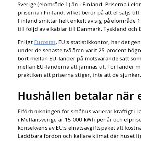
Sverige (elområde 1) än i Finland. Priserna i 
priserna i Finland, vilket beror på att el säljs ti
Finland smittar helt enkelt av sig på elområde 1
till följd av elkablar till Danmark, Tyskland och
Enligt
Eurostat
, EU:s statistikkontor, har det ge
under de senaste två åren varit 25 procent högre
bort mellan EU-länder på motsvarande sätt so
mellan EU-länderna att jämnas ut. För länder me
praktiken att priserna stiger, inte att de sjunker
Hushållen betalar när 
Elförbrukningen för småhus varierar kraftigt i 
i Mellansverige är 15 000 kWh per år och elpriset
konsekvens av EU:s elnätsavgiftspaket att kost
Laddbara fordon och kallare klimat där huset li