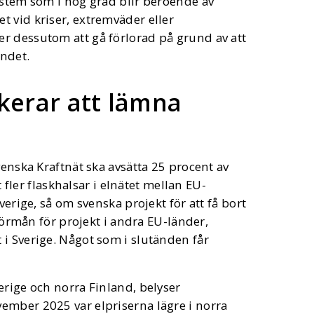
ystem som i hög grad blir beroende av
 vid kriser, extremväder eller
r dessutom att gå förlorad på grund av att
ndet.
skerar att lämna
venska Kraftnät ska avsätta 25 procent av
t fler flaskhalsar i elnätet mellan EU-
verige, så om svenska projekt för att få bort
 förmån för projekt i andra EU-länder,
i Sverige. Något som i slutänden får
erige och norra Finland, belyser
ember 2025 var elpriserna lägre i norra