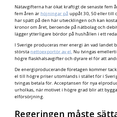
Nätavgifterna har ökat kraftigt de senaste fem 
fem åren är
höjningar på
uppåt 30, 50 eller till
har spätt på den här utvecklingen och kan kosta
kronor om året, beroende på nätbolag och debit
lägger ytterligare bördor på hushållen i ett re
I Sverige produceras mer energi än vad landet be
största
nettoexportör av el.
Nu tvingas emellert
högre flaskhalsavgifter och dyrare el för att andra
De energiproducerande företagen kommer tack va
el till högre priser utomlands i stället för i Sv
tvingas betala för. Acceptansen för nya elpro
urholkas, när motivet i högre grad blir att bygga 
elförsörjning.
Regeringen måste sätt