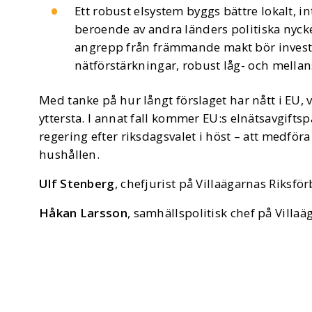
Ett robust elsystem byggs bättre lokalt, 
beroende av andra länders politiska nycke
angrepp från främmande makt bör investe
nätförstärkningar, robust låg- och mellan
Med tanke på hur långt förslaget har nått i EU, vil
yttersta. I annat fall kommer EU:s elnätsavgiftsp
regering efter riksdagsvalet i höst – att medför
hushållen.
Ulf Stenberg
, chefjurist på Villaägarnas Riksf
Håkan Larsson
, samhällspolitisk chef på Villa