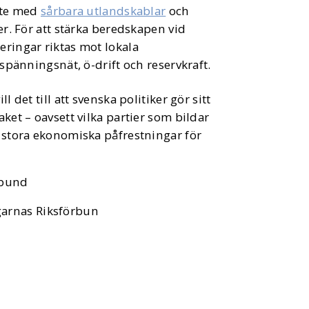
inte med
sårbara utlandskablar
och
r. För att stärka beredskapen vid
ringar riktas mot lokala
spänningsnät, ö-drift och reservkraft.
l det till att svenska politiker gör sitt
aket – oavsett vilka partier som bildar
a stora ekonomiska påfrestningar för
örbund
ägarnas Riksförbun