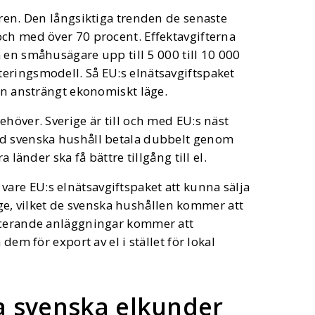
åren. Den långsiktiga trenden de senaste
 och med över 70 procent. Effektavgifterna
 en småhusägare upp till 5 000 till 10 000
eringsmodell. Så EU:s elnätsavgiftspaket
dan ansträngt ekonomiskt läge.
höver. Sverige är till och med EU:s näst
id svenska hushåll betala dubbelt genom
 länder ska få bättre tillgång till el.
re EU:s elnätsavgiftspaket att kunna sälja
erige, vilket de svenska hushållen kommer att
ducerande anläggningar kommer att
dem för export av el i stället för lokal
a svenska elkunder