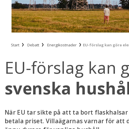
Start
Debatt
Energikostnader
EU-förslag kan göra ele
EU-förslag kan 
svenska hushål
När EU tar sikte på att ta bort flaskhals
betala priset. Villaägarnas varnar för at