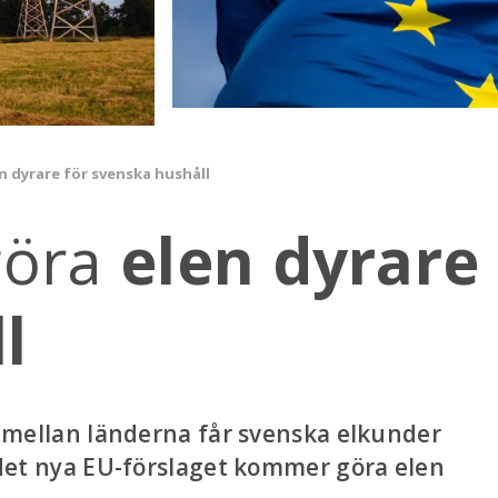
n dyrare för svenska hushåll
göra
elen dyrare 
l
ar mellan länderna får svenska elkunder
t det nya EU-förslaget kommer göra elen