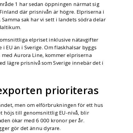
elområde 1 har sedan öppningen närmat sig
ll Finland där prisnivån är högre. Elpriserna i
. Samma sak har vi sett i landets södra delar
 Baltikum.
nomsnittliga elpriset inklusive nätavgifter
 i EU än i Sverige. Om flaskhalsar byggs
m med Aurora Line, kommer elpriserna
d lägre prisnivå som Sverige innebär det i
.
exporten prioriteras
landet, men om elförbrukningen för ett hus
 höjs till genomsnittlig EU-nivå, blir
naden ökar med 6 000 kronor per år.
gger gör det ännu dyrare.