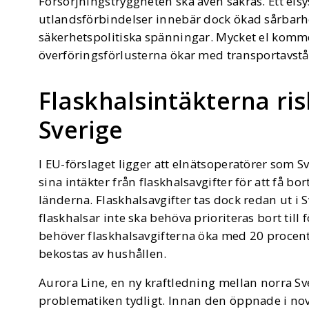
Försörjningstryggheten ska även säkras. Ett els
utlandsförbindelser innebär dock ökad sårbarhet
säkerhetspolitiska spänningar. Mycket el komme
överföringsförlusterna ökar med transportavstå
Flaskhalsintäkterna ri
Sverige
I EU-förslaget ligger att elnätsoperatörer som S
sina intäkter från flaskhalsavgifter för att få bor
länderna. Flaskhalsavgifter tas dock redan ut i S
flaskhalsar inte ska behöva prioriteras bort till
behöver flaskhalsavgifterna öka med 20 procent 
bekostas av hushållen.
Aurora Line, en ny kraftledning mellan norra Sv
problematiken tydligt. Innan den öppnade i nov