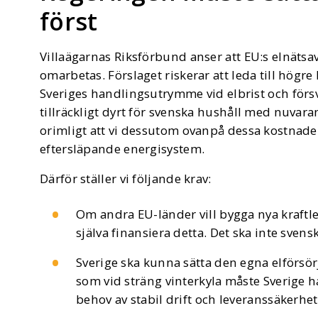
först
Villaägarnas Riksförbund anser att EU:s elnätsav
omarbetas. Förslaget riskerar att leda till hög
Sveriges handlingsutrymme vid elbrist och försv
tillräckligt dyrt för svenska hushåll med nuvara
orimligt att vi dessutom ovanpå dessa kostnade
eftersläpande energisystem.
Därför ställer vi följande krav:
Om andra EU-länder vill bygga nya kraftle
själva finansiera detta. Det ska inte svens
Sverige ska kunna sätta den egna elförsö
som vid sträng vinterkyla måste Sverige ha
behov av stabil drift och leveranssäkerhet