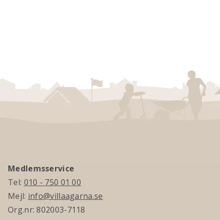
Medlemsservice
Tel:
010 - 750 01 00
Mejl:
info@villaagarna.se
Org.nr: 802003-7118