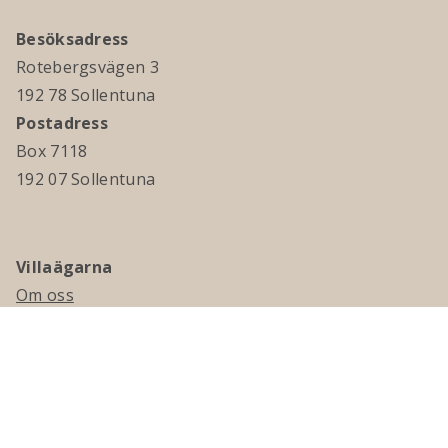
Besöksadress
Rotebergsvägen 3
192 78 Sollentuna
Postadress
Box 7118
192 07 Sollentuna
Villaägarna
Om oss
Kontakta oss
Ledningsgrupp & styrelse
Jobba hos oss
Press
Visselblåsning