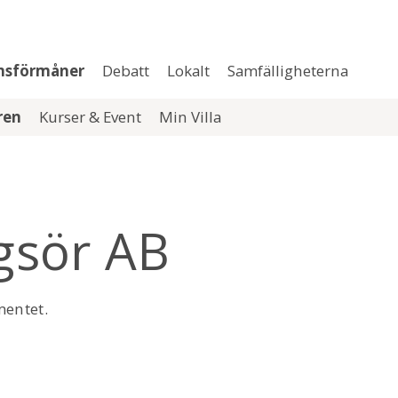
msförmåner
Debatt
Lokalt
Samfälligheterna
aren
Kurser & Event
Min Villa
gsör AB
mentet.