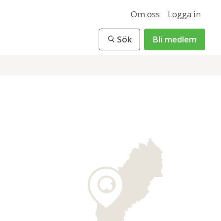
Om oss
Logga in
Sök
Bli medlem