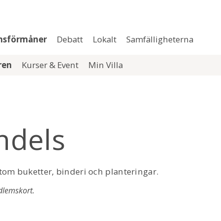
msförmåner
Debatt
Lokalt
Samfälligheterna
aren
Kurser & Event
Min Villa
ndels
tom buketter, binderi och planteringar.
dlemskort.