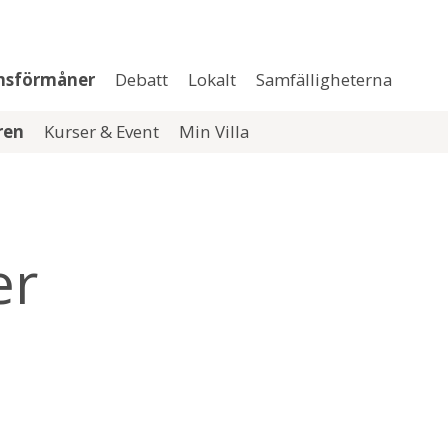
msförmåner
Debatt
Lokalt
Samfälligheterna
aren
Kurser & Event
Min Villa
er