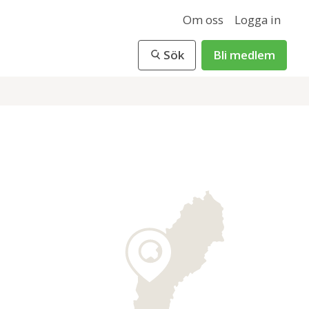
Om oss
Logga in
Sök
Bli medlem