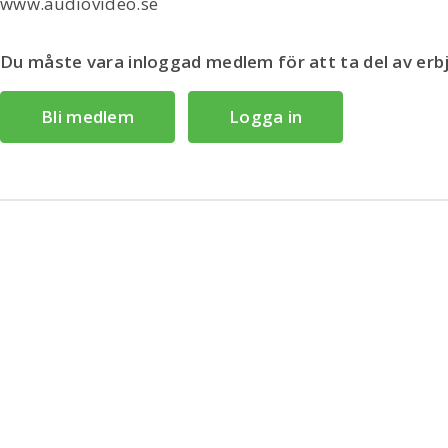
www.audiovideo.se
Du måste vara inloggad medlem för att ta del av er
Bli medlem
Logga in