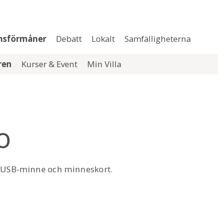
msförmåner
Debatt
Lokalt
Samfälligheterna
aren
Kurser & Event
Min Villa
o
, USB-minne och minneskort.