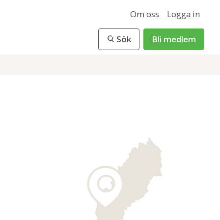
Om oss
Logga in
Sök
Bli medlem