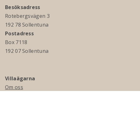
Besöksadress
Rotebergsvägen 3
192 78 Sollentuna
Postadress
Box 7118
192 07 Sollentuna
Villaägarna
Om oss
Kontakta oss
Ledningsgrupp & styrelse
Jobba hos oss
Press
Visselblåsning