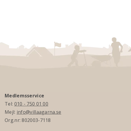
Medlemsservice
Tel:
010 - 750 01 00
Mejl:
info@villaagarna.se
Org.nr: 802003-7118