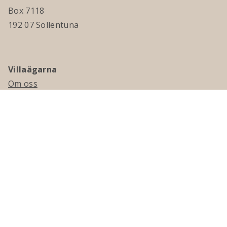
Box 7118
192 07 Sollentuna
Villaägarna
Om oss
Kontakta oss
Ledningsgrupp & styrelse
Jobba hos oss
Press
Visselblåsning
Medlemskap
Bli medlem
Medlemsmagasinet Villaägaren