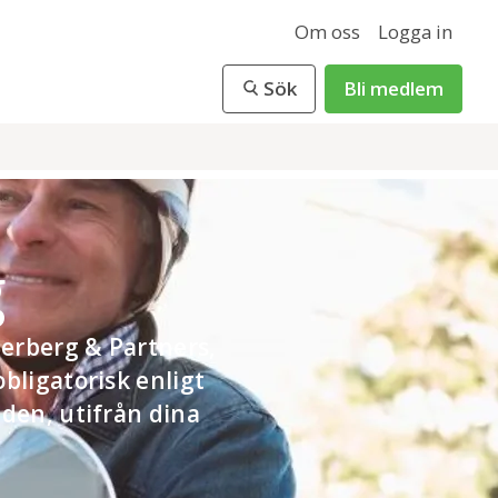
Om oss
Logga in
Sök
Bli medlem
g
erberg & Partners,
bligatorisk enligt
eden, utifrån dina