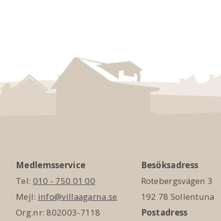
Medlemsservice
Besöksadress
Tel:
010 - 750 01 00
Rotebergsvägen 3
Mejl:
info@villaagarna.se
192 78 Sollentuna
Org.nr: 802003-7118
Postadress