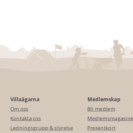
Villaägarna
Medlemskap
Om oss
Bli medlem
Kontakta oss
Medlemsmagasinet
Ledningsgrupp & styrelse
Presentkort