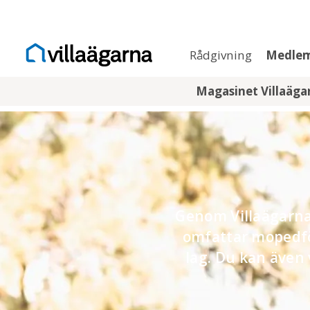
Rådgivning
Medle
Magasinet Villaäg
Genom Villaägarna
omfattar mopedför
lag. Du kan även 