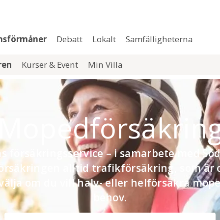
msförmåner
Debatt
Lokalt
Samfälligheterna
aren
Kurser & Event
Min Villa
Mopedförsäkrin
s försäkringsservice – i samarbete med Söd
säkringen alltid trafikförsäkring, som är o
välja om du vill halv- eller helförsäkra mop
behov.