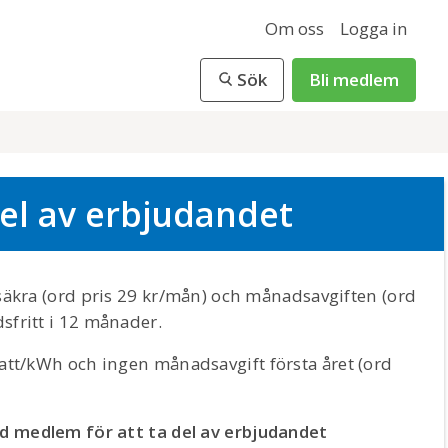
Om oss
Logga in
Sök
Bli medlem
el av erbjudandet
säkra (ord pris 29 kr/mån) och månadsavgiften (ord
sfritt i 12 månader.
batt/kWh och ingen månadsavgift första året (ord
d medlem för att ta del av erbjudandet