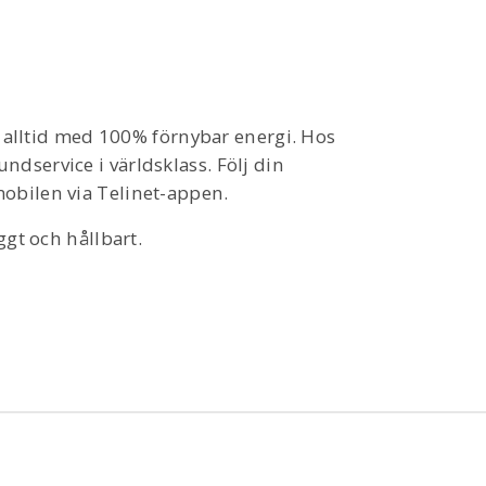
is - alltid med 100% förnybar energi. Hos
undservice i världsklass. Följ din
 mobilen via Telinet-appen.
yggt och hållbart.