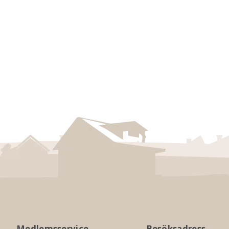
Medlemsservice
Besöksadress