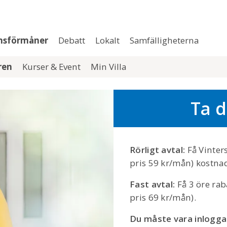
msförmåner
Debatt
Lokalt
Samfälligheterna
aren
Kurser & Event
Min Villa
Ta d
Rörligt avtal:
Få Vinter
pris 59 kr/mån) kostnad
Fast avtal:
Få 3 öre ra
pris 69 kr/mån).
Du måste vara inlogga