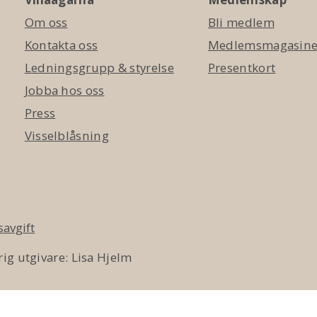
Om oss
Bli medlem
Kontakta oss
Medlemsmagasinet
Ledningsgrupp & styrelse
Presentkort
Jobba hos oss
Press
Visselblåsning
avgift
ig utgivare: Lisa Hjelm