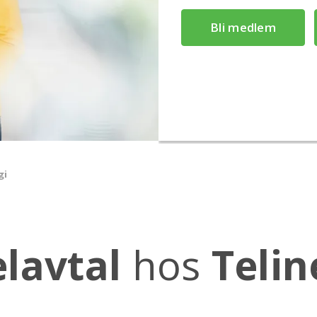
Bli medlem
gi
lavtal
hos
Telin