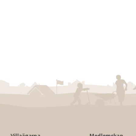
Villaägarna
Medlemskap