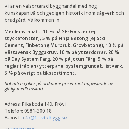
Vi är en välsorterad bygghandel med hög
kunskapsnivå och gedigen historik inom sågverk och
brädgård. Välkommen in!
Medlemsrabatt: 10 % på SP-Fönster (ej
styckefönster), 5 % på Finja Betong (ej Std
Cement, Finbetong Murbruk, Grovbetong), 10 % på
Västsvensk Byggskruv, 10 % på ytterdörrar, 20 %
på Day System Färg, 20 % på Jotun Färg, 5 % på
reglar (råplan) ytterpanel systemgrundat, listverk,
5 % på övrigt butikssortiment.
Rabatten gäller på ordinarie priser mot uppvisande av
giltigt medlemskort.
Adress: Pikaboda 140, Frövi
Telefon: 0581-300 18
E-post:
info@frovi.xlbygg.se