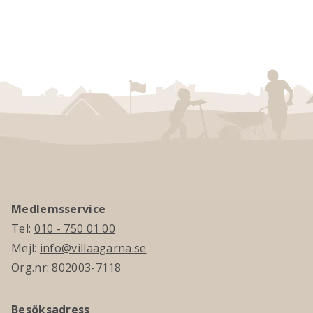
Medlemsservice
Tel:
010 - 750 01 00
Mejl:
info@villaagarna.se
Org.nr: 802003-7118
Besöksadress