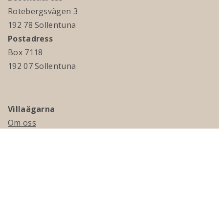
Rotebergsvägen 3
192 78 Sollentuna
Postadress
Box 7118
192 07 Sollentuna
Villaägarna
Om oss
Kontakta oss
Ledningsgrupp & styrelse
Jobba hos oss
Press
Visselblåsning