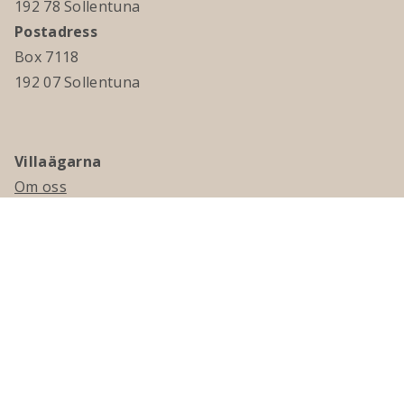
192 78 Sollentuna
Postadress
Box 7118
192 07 Sollentuna
Villaägarna
Om oss
Kontakta oss
Ledningsgrupp & styrelse
Jobba hos oss
Press
Visselblåsning
Medlemskap
Bli medlem