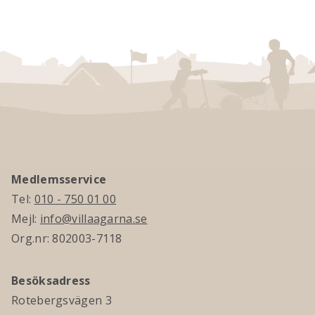
Medlemsservice
Tel:
010 - 750 01 00
Mejl:
info@villaagarna.se
Org.nr: 802003-7118
Besöksadress
Rotebergsvägen 3