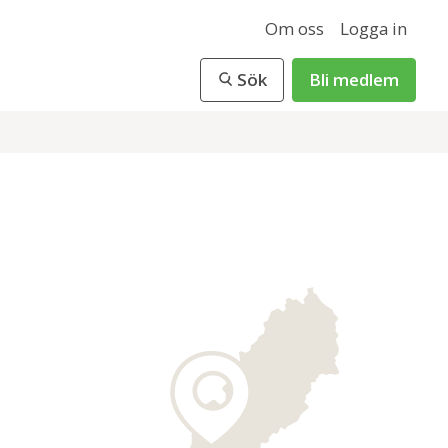
Om oss
Logga in
Sök
Bli medlem