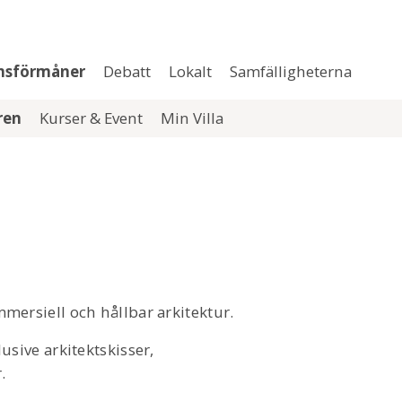
msförmåner
Debatt
Lokalt
Samfälligheterna
aren
Kurser & Event
Min Villa
mersiell och hållbar arkitektur.
usive arkitektskisser,
.