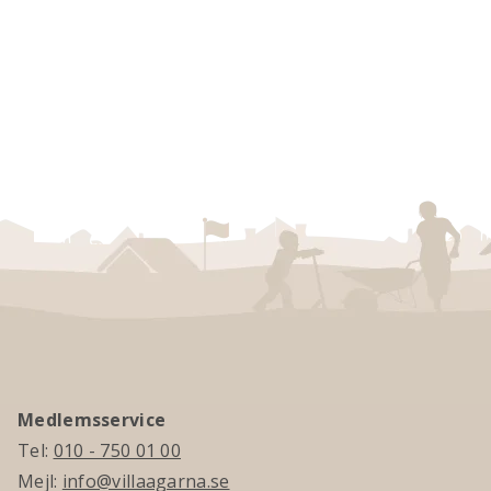
Medlemsservice
Tel:
010 - 750 01 00
Mejl:
info@villaagarna.se