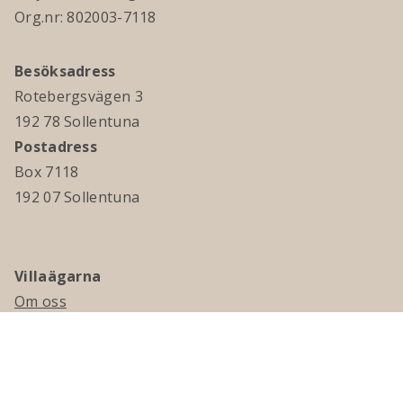
Org.nr: 802003-7118
Besöksadress
Rotebergsvägen 3
192 78 Sollentuna
Postadress
Box 7118
192 07 Sollentuna
Villaägarna
Om oss
Kontakta oss
Ledningsgrupp & styrelse
Jobba hos oss
Press