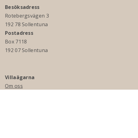
Besöksadress
Rotebergsvägen 3
192 78 Sollentuna
Postadress
Box 7118
192 07 Sollentuna
Villaägarna
Om oss
Kontakta oss
Ledningsgrupp & styrelse
Jobba hos oss
Press
Visselblåsning