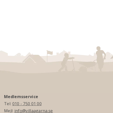
Medlemsservice
Tel:
010 - 750 01 00
Mejl:
info@villaagarna.se