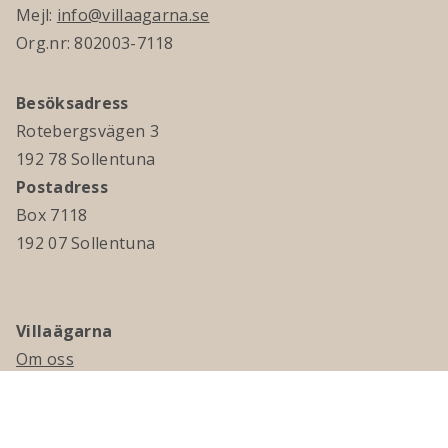
Mejl:
info@villaagarna.se
Org.nr: 802003-7118
Besöksadress
Rotebergsvägen 3
192 78 Sollentuna
Postadress
Box 7118
192 07 Sollentuna
Villaägarna
Om oss
Kontakta oss
Ledningsgrupp & styrelse
Jobba hos oss