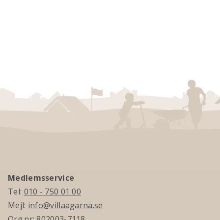
Medlemsservice
Tel:
010 - 750 01 00
Mejl:
info@villaagarna.se
Org.nr: 802003-7118