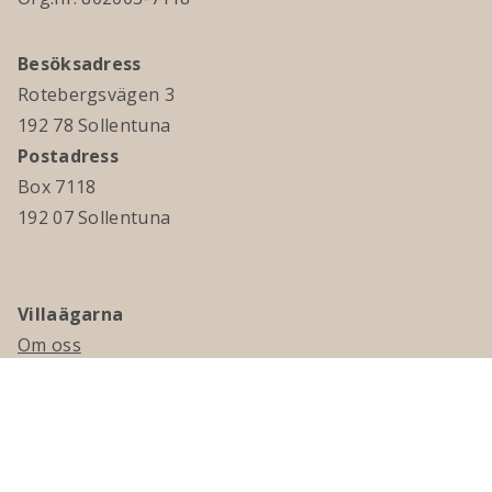
Besöksadress
Rotebergsvägen 3
192 78 Sollentuna
Postadress
Box 7118
192 07 Sollentuna
Villaägarna
Om oss
Kontakta oss
Ledningsgrupp & styrelse
Jobba hos oss
Press