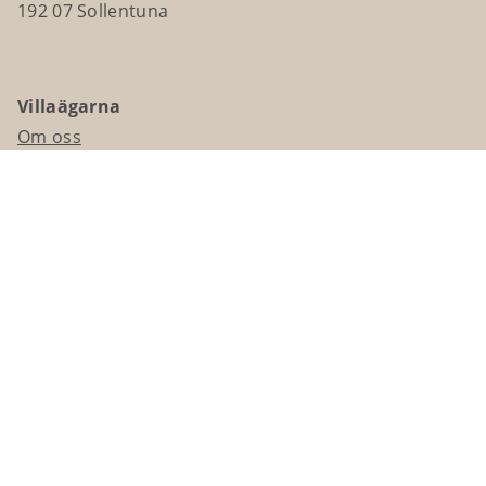
192 07 Sollentuna
Villaägarna
Om oss
Kontakta oss
Ledningsgrupp & styrelse
Jobba hos oss
Press
Visselblåsning
Medlemskap
Bli medlem
Medlemsmagasinet Villaägaren
Presentkort