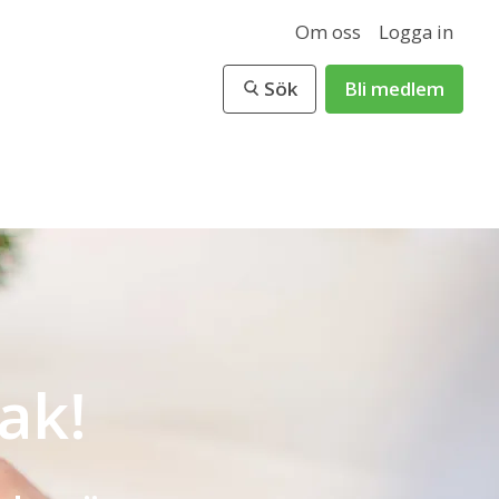
Om oss
Logga in
Sök
Bli medlem
ak!