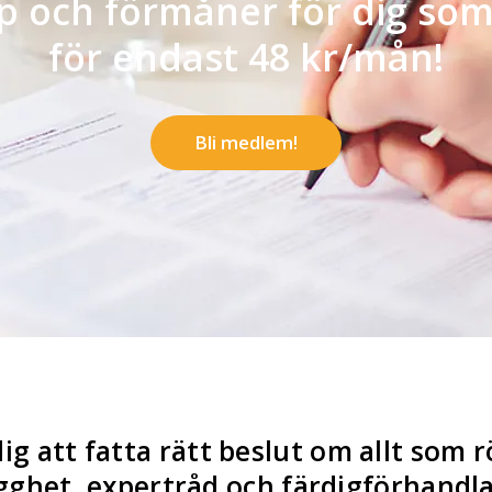
lp och förmåner för dig so
för endast 48 kr/mån!
Bli medlem!
dig att fatta rätt beslut om allt som r
ghet, expertråd och färdigförhandlade