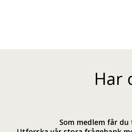
Har 
Som medlem får du t
Utforska vår stora frågebank me