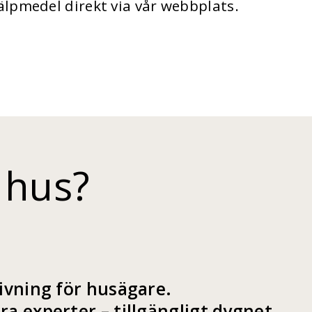
älpmedel direkt via vår webbplats
.
 hus?
ivning för husägare.
a experter – tillgängligt dygnet