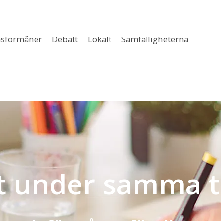
sförmåner
Debatt
Lokalt
Samfälligheterna
lt under samma t