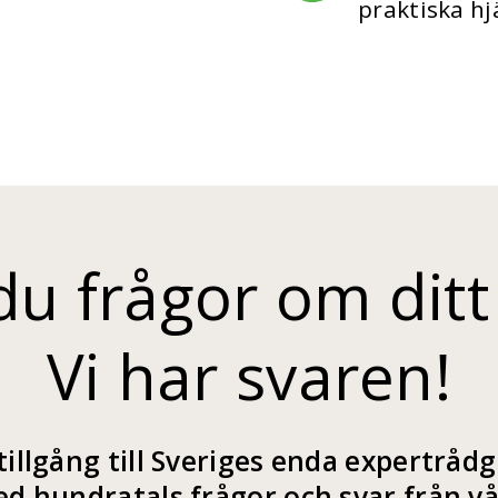
praktiska hj
du frågor om ditt
Vi har svaren!
illgång till Sveriges enda expertrådg
d hundratals frågor och svar från vår