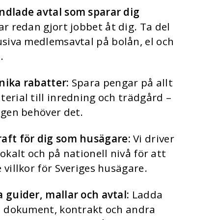
ndlade avtal som sparar dig
ar redan gjort jobbet åt dig. Ta del
usiva
medlemsavtal
på bolån, el och
.
nika rabatter
:
Spara pengar på allt
erial till inredning och trädgård –
igen behöver det
.
aft för dig som husägare
:
Vi driver
okalt och på nationell nivå för att
 villkor för Sveriges husägare.
 guider, mallar och avtal
:
Ladda
ka dokument, kontrakt och andra