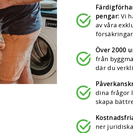
Färdigförha
pengar
:
Vi h
av våra exkl
försäkringar
Över 2000 u
från byggmat
där du verkl
Påverkanskr
dina frågor l
skapa bättre
Kostnadsfria
ner juridis