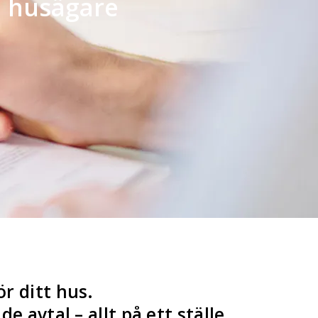
m husägare
ör ditt hus.
 avtal – allt på ett ställe.