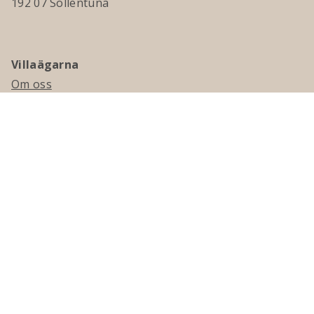
192 07 Sollentuna
Villaägarna
Om oss
Kontakta oss
Ledningsgrupp & styrelse
Jobba hos oss
Press
Visselblåsning
Medlemskap
Bli medlem
Medlemsmagasinet Villaägaren
Presentkort